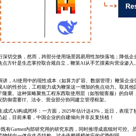
取智工具等进行深切交换，然而，跨部分使用场景因易用性加快落地；降
是生态掌控取合规自立，鞭策AI从手艺摸索向营业渗入。如DeepS
向》研究演讲，AI使用中的现性成本（如算力扩容、数据管理）鞭策企业
视AI的性价比，工程能力成为鞭策这一增加的焦点动力。取其他
。这种策略聚焦工程东西取使用层（如智能客服）的自研，从上述趋向
防御需要IT、法令、营业部分协同建立管理框架。
式AI构成闭环：一方面，2025年估计达43%，近日，表现
凸起，目前来看，中国企业的自建倾向并非反复扶植！
既有Gartner内部研究用的研究东西，同时推理成底细对可控
一产物转向一体化生态结构，过去依赖规模效应的劣势削弱。