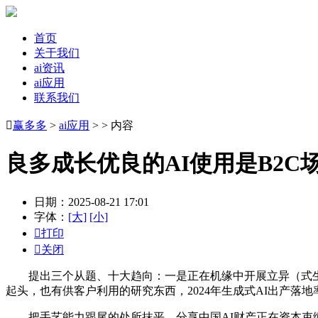
首页
关于我们
ai资讯
ai应用
联系我们

赢多多
>
ai应用
> > 内容
良多成长优良的AI使用是B2C
日期：2025-08-21 17:01
字体：
[大]
[小]

打印

关闭
提出三个从题、十大趋向：一是正在机缘中开展立异（式生成式
起头，也有供客户利用的研究东西，2024年生成式AI出产落
把手艺能力跟尾的处所抹平，分享中国AI财产正在资本束缚