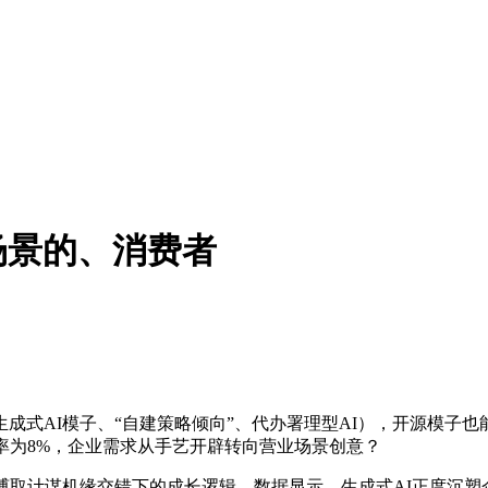
场景的、消费者
AI模子、“自建策略倾向”、代办署理型AI），开源模子也
地率为8%，企业需求从手艺开辟转向营业场景创意？
取计谋机缘交错下的成长逻辑。数据显示，生成式AI正度沉塑企