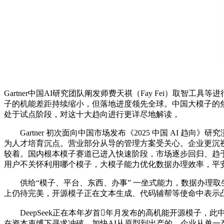
Gartner中国AI研究团队阐发师费天祺（Fay Fei）
子的机能差距持续缩小，但落地进度领先全球。中国大模子的焦点方针
处于试点阶段，对这十大趋向进行更详尽地解读，
Gartner 初次面向中国市场发布《2025 中国 AI 趋
为人才培育沉点。营业部分从导的管理方案受关心。企业更沉
较着。国内根本模子赛道已进入快速阶段，市场逐步回归、趋于隆重
用户不关怀利用哪个模子，大模子能力优化数据办理效率，平安
供给“模子、平台、东西、办事” 一坐式能力，数据办理取生成
上仍待完美，开源模子正在文本生成、代码辅帮等使命中表示
DeepSeek正在本年岁首年月发布的高机能开源模子，此中
在资本束缚下寻求冲破，加快AI从原型到出产的。企业从单