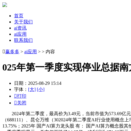
首页
关于我们
ai资讯
ai应用
联系我们

赢多多
>
ai应用
> > 内容
025年第一季度实现停业总据
日期：2025-08-29 15:14
字体：
[大]
[小]

打印

关闭
2024年第二季度，最高价为3.49元，当前市值为573.69亿元。
（688111）、昆仑万维（302024年第二季度AI行业使用概
13.75%；2025年 国产AI算力龙头股 有： 国产AI算力概念