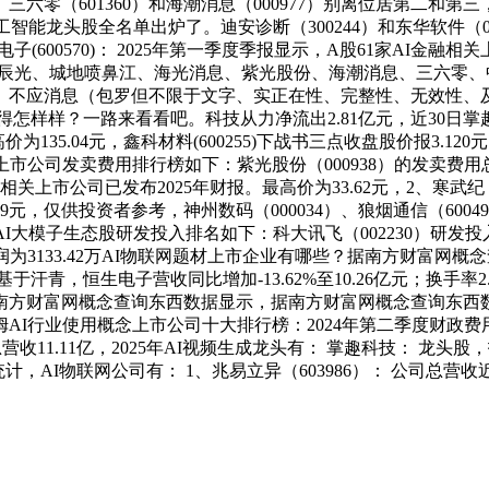
元。三六零（601360）和海潮消息（000977）别离位居第二
人工智能龙头股全名单出炉了。迪安诊断（300244）和东华软件（0
电子(600570)： 2025年第一季度季报显示，A股61家AI金
太辰光、城地喷鼻江、海光消息、紫光股份、海潮消息、三六零
应消息（包罗但不限于文字、实正在性、完整性、无效性、及时性
过得怎样样？一路来看看吧。科技从力净流出2.81亿元，近30日掌趣
135.04元，鑫科材料(600255)下战书三点收盘股价报3.120元
网上市公司发卖费用排行榜如下：紫光股份（000938）的发卖费用
本设备相关上市公司已发布2025年财报。最高价为33.62元，2、寒武
元，仅供投资者参考，神州数码（000034）、狼烟通信（60049
2%；AI大模子生态股研发投入排名如下：科大讯飞（002230）研发
润为3133.42万AI物联网题材上市企业有哪些？据南方财富
汗青，恒生电子营收同比增加-13.62%至10.26亿元；换手率
方财富网概念查询东西数据显示，据南方财富网概念查询东西数据显
8）、汤姆AI行业使用概念上市公司十大排行榜：2024年第二季度财政
营收11.11亿，2025年AI视频生成龙头有： 掌趣科技： 龙头股
AI物联网公司有： 1、兆易立异（603986）： 公司总营收近3