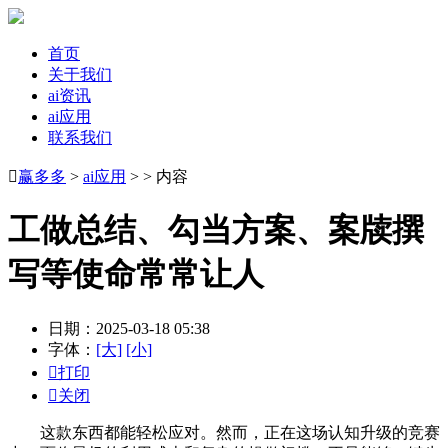
首页
关于我们
ai资讯
ai应用
联系我们

赢多多
>
ai应用
> > 内容
工做总结、勾当方案、案牍撰
写等使命常常让人
日期：2025-03-18 05:38
字体：
[大]
[小]

打印

关闭
这款东西都能轻松应对。然而，正在这场认知升级的竞赛