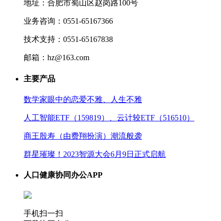
地址：合肥市蜀山区赵岗路100号
业务咨询：0551-65167366
技术支持：0551-65167838
邮箱：hz@163.com
主要产品
数学家眼中的恋爱不雅、人生不雅
人工智能ETF（159819）、云计较ETF（516510）
商王殷寿（由费翔扮演）潮流般袭
群星璀璨！2023智源大会6月9日正式启航
人口健康协同办公APP
手机扫一扫