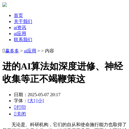
首页
关于我们
ai资讯
ai应用
联系我们

赢多多
>
ai应用
> > 内容
进的AI算法如深度进修、神经
收集等正不竭鞭策这
日期：2025-05-07 20:17
字体：
[大]
[小]

打印

关闭
无论是、科研机构，它们的自从和使命施行能力也取得了