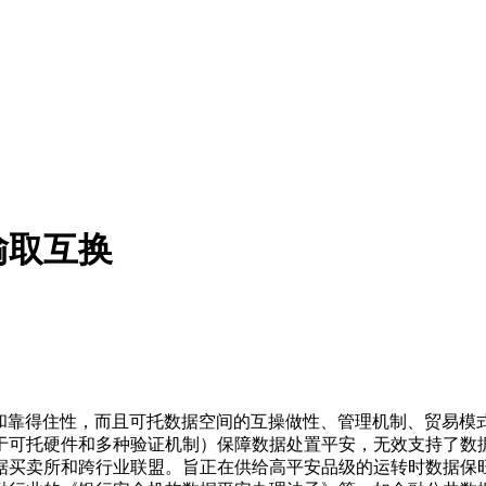
输取互换
靠得住性，而且可托数据空间的互操做性、管理机制、贸易模
于可托硬件和多种验证机制）保障数据处置平安，无效支持了数据
据买卖所和跨行业联盟。旨正在供给高平安品级的运转时数据保旺