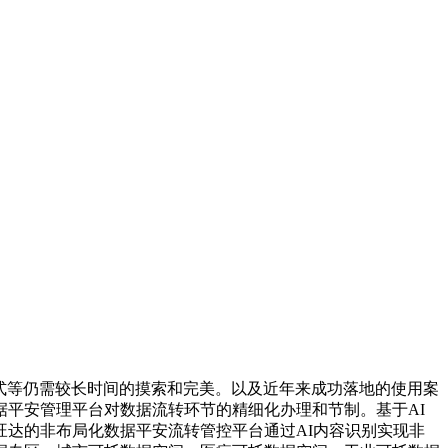
式等仍需较长时间的摸索和完美。以及近年来成功落地的使用案
平安管理平台对数据流转环节的精细化办理和节制。基于AI
达的非布局化数据平安流转管控平台通过AI内容识别实现非