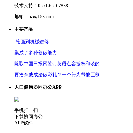
技术支持：0551-65167838
邮箱：hz@163.com
主要产品
I绘画到机械进修
集成了多种创做能力
除取中国日报网签订英语点容授权和谈的
要给亲戚成婚做彩礼？一个行为帮他巨额
人口健康协同办公APP
手机扫一扫
下载协同办公
APP软件