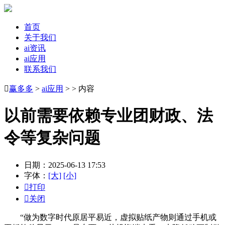
首页
关于我们
ai资讯
ai应用
联系我们

赢多多
>
ai应用
> > 内容
以前需要依赖专业团财政、法
令等复杂问题
日期：2025-06-13 17:53
字体：
[大]
[小]

打印

关闭
“做为数字时代原居平易近，虚拟贴纸产物则通过手机或