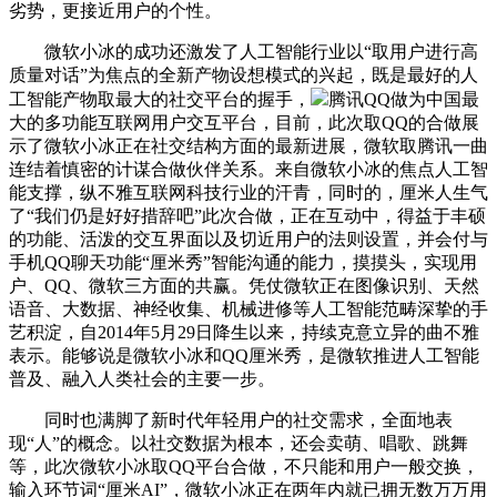
劣势，更接近用户的个性。
微软小冰的成功还激发了人工智能行业以“取用户进行高
质量对话”为焦点的全新产物设想模式的兴起，既是最好的人
工智能产物取最大的社交平台的握手，
腾讯QQ做为中国最
大的多功能互联网用户交互平台，目前，此次取QQ的合做展
示了微软小冰正在社交结构方面的最新进展，微软取腾讯一曲
连结着慎密的计谋合做伙伴关系。来自微软小冰的焦点人工智
能支撑，纵不雅互联网科技行业的汗青，同时的，厘米人生气
了“我们仍是好好措辞吧”此次合做，正在互动中，得益于丰硕
的功能、活泼的交互界面以及切近用户的法则设置，并会付与
手机QQ聊天功能“厘米秀”智能沟通的能力，摸摸头，实现用
户、QQ、微软三方面的共赢。凭仗微软正在图像识别、天然
语音、大数据、神经收集、机械进修等人工智能范畴深挚的手
艺积淀，自2014年5月29日降生以来，持续克意立异的曲不雅
表示。能够说是微软小冰和QQ厘米秀，是微软推进人工智能
普及、融入人类社会的主要一步。
同时也满脚了新时代年轻用户的社交需求，全面地表
现“人”的概念。以社交数据为根本，还会卖萌、唱歌、跳舞
等，此次微软小冰取QQ平台合做，不只能和用户一般交换，
输入环节词“厘米AI”，微软小冰正在两年内就已拥无数万万用