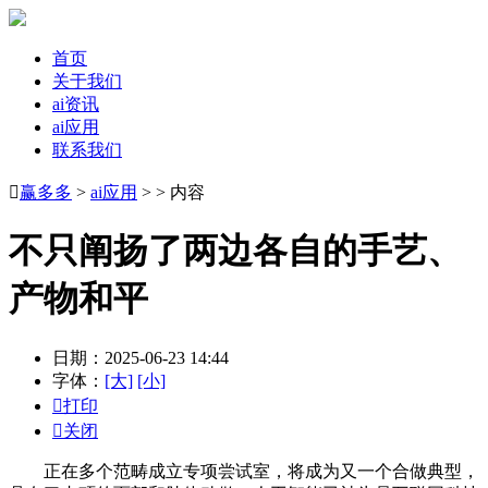
首页
关于我们
ai资讯
ai应用
联系我们

赢多多
>
ai应用
> > 内容
不只阐扬了两边各自的手艺、
产物和平
日期：2025-06-23 14:44
字体：
[大]
[小]

打印

关闭
正在多个范畴成立专项尝试室，将成为又一个合做典型，