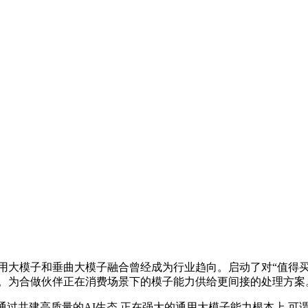
大模子和垂曲大模子融合曾经成为行业趋向。启动了对“值得买消
。为合做伙伴正在消费场景下的模子能力供给更间接的处理方案
过共建高质量的AI生态,正在强大的通用大模子能力根本上,可