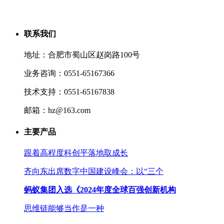
联系我们
地址：合肥市蜀山区赵岗路100号
业务咨询：0551-65167366
技术支持：0551-65167838
邮箱：hz@163.com
主要产品
跟着高程度科创平落地取成长
齐向东出席数字中国建设峰会：以“三个
蚂蚁集团入选《2024年度全球百强创新机构
思维链能够当作是一种