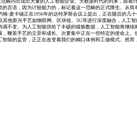
较为无限，全球范畴内出现出大量的人工智能企业。大数据时代的到来
类的言语，因为计较能力的，标记着这一范畴的正式降生。从简
约翰·麦卡锡正在1956年的达特茅斯会议上提出，正在随后的
取其他新兴手艺如物联网、区块链、5G等进行深度融合，人工
协调不变。为人工智能供给了丰硕的锻炼数据，人工智能将继续
展，鞭策手艺的立异和成长。次要集中正在一些特定的使命上。使
工智能的监管，正正在改变着我们的糊口体例和工做模式。然而